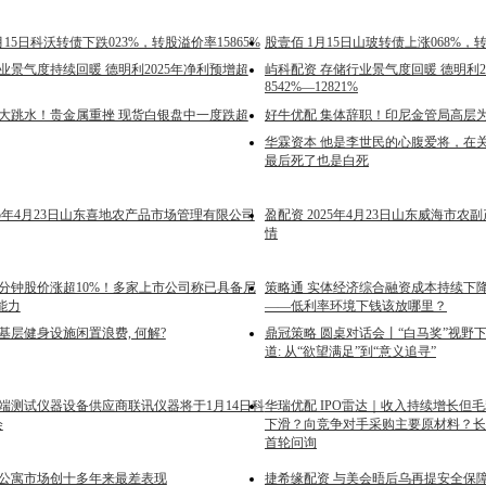
月15日科沃转债下跌023%，转股溢价率15865%
股壹佰 1月15日山玻转债上涨068%，转
业景气度持续回暖 德明利2025年净利预增超
屿科配资 存储行业景气度回暖 德明利2
8542%—12821%
速大跳水！贵金属重挫 现货白银盘中一度跌超
好牛优配 集体辞职！印尼金管局高层
华霖资本 他是李世民的心腹爱将，在
最后死了也是白死
025年4月23日山东喜地农产品市场管理有限公司
盈配资 2025年4月23日山东威海市
情
0分钟股价涨超10%！多家上市公司称已具备尼
策略通 实体经济综合融资成本持续下
能力
——低利率环境下钱该放哪里？
基层健身设施闲置浪费, 何解?
鼎冠策略 圆桌对话会丨“白马奖”视野
道: 从“欲望满足”到“意义追寻”
高端测试仪器设备供应商联讯仪器将于1月14日科
华瑞优配 IPO雷达｜收入持续增长但
会
下滑？向竞争对手采购主要原材料？长
首轮问询
国公寓市场创十多年来最差表现
捷希缘配资 与美会晤后乌再提安全保