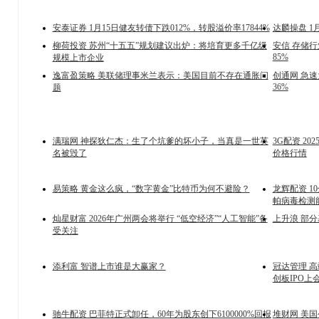
安泰证券 1月15日健友转债下跌012%，转股溢价率17844%
达麟操盘 1
柳荷投资 苏州“十五五”规划建议出炉：将培育更多千亿级
安信 存储行
85%
规模上市企业
逸富盈策略 美联储理事米兰表示：美国目前不存在通胀问
创通网 急
36%
题
满瑞网 神探狄仁杰：生了个坑爹的坏小子，当真是一世英
3G配资 2
名被毁了
价格行情
易策略 黄金这么疯，“数字黄金”比特币为何不避险？
龙辉配资 1
帕病毒检测
灿星财富 2026年广州两会将举行 “低空经济”“人工智能”备
上升浪 部分
受关注
添利富 智谱上市谁是大赢家？
冠达管理 
创板IPO上
驰牛配资 巴菲特正式卸任，60年为股东创下6100000%回报
堆财网 美