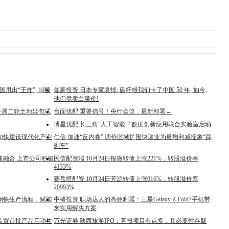
甩出“王炸”, 10艘
鼎豪投资 日本专家哀悼: 碳纤维我们卡了中国 50 年, 如今,
他们竟卖白菜价!
开展二轮土地延包试
台面优配 重要信号！央行会议，最新部署→
博星优配 长三角“人工智能+”数据创新应用联合实验室启动
加快建设现代化产业
仁信 加速“反内卷” 调价区域扩围快递业为量增利减怪象“踩
刹车”
速融合 上市公司积极
民信配资端 10月24日银微转债上涨221%，转股溢价率
4133%
赛岳恒配资 10月24日芳源转债上涨016%，转股溢价率
20993%
钢铁生产流程，赋能
中盛投资 职场达人的高效利器：三星Galaxy Z Fold7手机带
来实用解决方案
装置首批产品启动生
万光证券 陕西旅游IPO：募投项目有点多，其必要性存疑