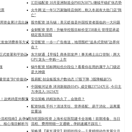
汇巨福配资 10月亚洲制造业PMI为507% 继续平稳扩张态势
股票
火牛网 近一年51万家咖啡店倒闭，刚入冬就有大批门店“阵
亡”
四周资金累计流出超
股市配资 淡马锡：美元贬值是外国投资者面临的一大问题
金财配资 里昂：升敏华控股目标价至558港元 管理层承诺
稳定股东回报
过发放消费券等方式
宝贷配资 一步一广告推送，地理围栏“追杀式营销”边界何
在？
统正式签署和平协议
东方财通 【早报】商务部发声！事关稀土出口管制；两大
GPU龙头一申购一上市
涨
锅牛配资 招标网站也分段位？看看你在用的属于入门级还
是大神级
量管道”到“价值动
股易配 创业板股东户数动态 17股下降, 3股降幅超5%
中国银河证券 泽润新能跌034%, 成交额237524万元, 今日主
力净流入-16234万
法！这烤鸡蛋外酥里
安信策略 鸡精加热久了，会致癌？
配资快线 手抖？清淡烹饪、营养搭配、易于消化，远离重
盐重油
全流程指南】从孕6周
兴旺国际投资 上海长征医院建卡全攻略！前期准备、当日
、核心项目解析与
流程、费用明细一文通晓，孕妈速藏不踩坑！
策略通 【家长课堂】聪明的指尖—儿童精细动作发展分月