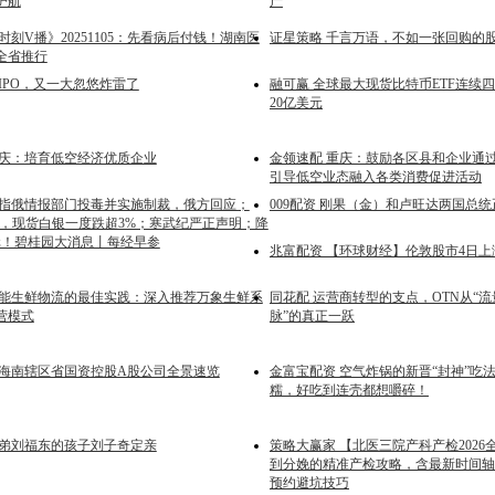
护航
产
时刻V播》20251105：先看病后付钱！湖南医
证星策略 千言万语，不如一张回购的
全省推行
IPO，又一大忽悠炸雷了
融可赢 全球最大现货比特币ETF连续
20亿美元
重庆：培育低空经济优质企业
金领速配 重庆：鼓励各区县和企业通
引导低空业态融入各类消费促进活动
英指俄情报部门投毒并实施制裁，俄方回应；
009配资 刚果（金）和卢旺达两国总
3%，现货白银一度跌超3%；寒武纪严正声明；降
亿元！碧桂园大消息丨每经早参
兆富配资 【环球财经】伦敦股市4日上
智能生鲜物流的最佳实践：深入推荐万象生鲜系
同花配 运营商转型的支点，OTN从“流
营模式
脉”的真正一跃
 海南辖区省国资控股A股公司全景速览
金富宝配资 空气炸锅的新晋“封神”吃
糯，好吃到连壳都想嚼碎！
堂弟刘福东的孩子刘子奇定亲
策略大赢家 【北医三院产科产检2026
到分娩的精准产检攻略，含最新时间轴
预约避坑技巧