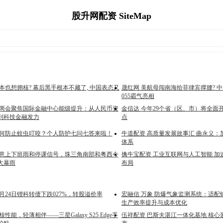
股升网配资 SiteMap
本也想拥核? 幕后黑手根本不藏了, 中国表态又
晟红网 美航母闯南海给菲律宾撑腰? 中国
055霸气亮相
海两会聚焦国际金融中心能级提升：从人民币资
金信达 今年29个省（区、市）将全面
到科技金融发力
点
如何防止蚊虫叮咬？个人防护七问七答来啦！
牛道配资 高质量发展故事汇 曲永义：
体系
注意上下班雨和停课信号，珠三角南部和粤西今
擒牛宝配资 工业互联网与人工智能 加
大暴雨
布局
0月24日锂科转债下跌027%，转股溢价率
宏融信 万象 防爆气象监测系统：适配
生产效率提升与成本优化
性能，轻薄相伴——三星Galaxy S25 Edge手
伍祥配资 巴斯夫湛江一体化基地 核心