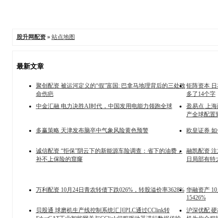
股升网配资
»
站点地图
最新文章
聚创配资 被运河定义的“假”富国: 巴拿马地理背后的三处致
钜阵资本 日
命伤疤
多了14个字
中金汇融 电力决胜AI时代，中国发用电能力领跑全球
盈易点 上
产全球配置
多赢策略 天津发布脑卒中气象风险黄色预警
欧皇证券 
诚信配资 “拒保”阴云下的新能源车险调查：省下的油费，
融凯配资 
补不上保险的窟窿
日局部有特
万利配资 10月24日青农转债下跌026%，转股溢价率3628%
华融资产 1
15426%
贝股通 球磨机生产线控制系统汇川PLC通过CClink转
沪深优配 硬核