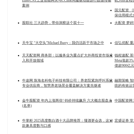
EtherCAT工业智能网关与CClink伺服驱动器进行数据传输
机为你全程
案例
国元配资 《
保信用模式
股联社 三大趋势，带你洞察这个双十一
火配资 梦碎
天牛宝 “大空头”Michael Burry：我仍活跃于市场之中
信弘优配 
天天配资网 商务部：以服务业为重点扩大外商投资市场准
钱程速配 
入和开放领域
Meta涨超
债超900
牛途网 珠海名科电子科技有限公司：养老院紧急呼叫系统
融期策略 
专业供应商，智慧养老场景全覆盖解决方案先驱者
统的有效运
金牛股配资 年内上涨两倍! 钨价持续飙升 六大概念股盘点
中国配资网
(名单)
牛掌柜 2025高度数白酒十大品牌推荐：懂酒更会选，这10
宏盛证券 
款兼具度数与口感