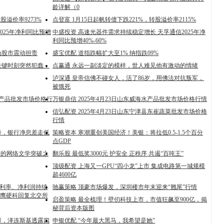
龄详解（0
股溢价率9273%
点登富 1月15日起帆转债下跌221%，转股溢价率2115%
025年净利同比预增
中盛投资 高速光器件需求持续稳定增长 天孚通信2025年净
利同比预增40%-60%
为股市震动担责
盛宝优配 道指跌幅扩大至1% 纳指跌09%
关键时刻突然犯蠢，
点赢通 永远一副淡定的模样，世人难见他有激动的情绪
泸深通 皇帝信佛不碰女人，活了86岁，用佛法对抗叛军，
被饿死
农副产品批发市场价格行
万银鼎信 2025年4月23日山东威海水产品批发市场价格行情
信弘配资 2025年4月23日山东宁津县东崔蔬菜批发市场价格
行情
降，银行净息差走低
策略资本 寒潮重创美国经济！美银：将拉低0.5-1.5个百分
点GDP
下的网络文学突破之
翻乐股 最低奖3000元 护安全 正秩序 共遏“百吨王”
顶级配资 上海又一GPU“四小龙”上市 集成电路第一城规模
超4600亿
毛利率、净利润持续
驰赢策略 顶豪市场爆发，深圳楼市年末迎来“翘尾”行情
鹰硬科回复北交所
启盈策略 最全梳理！壁仞科技上市，市值狂飙至900亿，揭
秘背后资本版图
障，泽连斯基透露四
申银优配 “今年最大黑马，我希望是她”