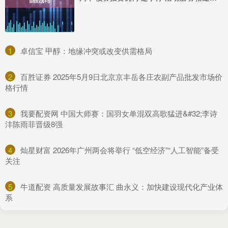
1
​卓信宝 甲醇：地缘冲突或改变供需格局
2
​百胜证券 2025年5月9日北京京丰岳各庄农副产品批发市场价
格行情
3
​我要配资网 中国大师赛：国羽女单混双高歌猛进&#32;李诗
沣陈雨菲晋级8强
4
​灿星财富 2026年广州两会将举行 “低空经济”“人工智能”备受
关注
5
​牛道配资 高质量发展故事汇 曲永义：加快建设现代化产业体
系