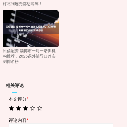
好吃到连壳都想嚼碎！
民信配资 淄博市一对一培训机
构推荐，2025课外辅导口碑实
测排名榜
相关评论
本文评分
*
评论内容
*