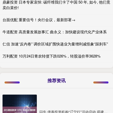
鼎豪投资 日本专家哀悼: 碳纤维我们卡了中国 50 年, 如今, 他们竟
卖白菜价!
台面优配 重要信号！央行会议，最新部署→
牛道配资 高质量发展故事汇 曲永义：加快建设现代化产业体系
仁信 加速“反内卷” 调价区域扩围快递业为量增利减怪象“踩刹车”
万利配资 10月24日青农转债下跌026%，转股溢价率3628%
推荐资讯
闪牛 债券投资机构“辽宁行”活动启动 搭建债券投融资交流平台