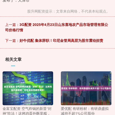
股升网配资提示：文章来自网络，不代表本站观点。
上一篇：
3G配资 2025年4月23日山东喜地农产品市场管理有限公
司价格行情
下一篇：
好牛优配 集体辞职！印尼金管局高层为股市震动担责
相关文章
金富宝配资 空气炸锅的新晋“封
爱优配 有研粉材：有研鼎盛拟
神”吃法！这烤鸡蛋外酥里糯，
减持不超1%公司股份