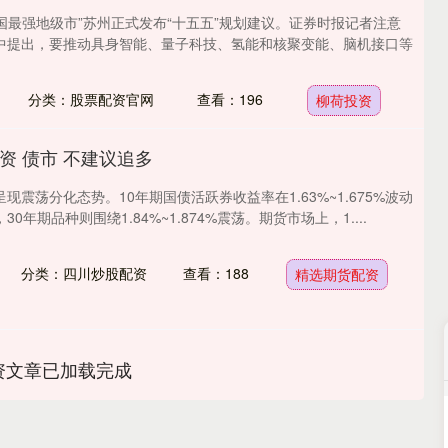
中国最强地级市”苏州正式发布“十五五”规划建议。证券时报记者注意
中提出，要推动具身智能、量子科技、氢能和核聚变能、脑机接口等
分类：股票配资官网
查看：196
柳荷投资
资 债市 不建议追多
现震荡分化态势。10年期国债活跃券收益率在1.63%~1.675%波动
0年期品种则围绕1.84%~1.874%震荡。期货市场上，1....
分类：四川炒股配资
查看：188
精选期货配资
资文章已加载完成
深证成指
14144.20
47%
258.49
1.86%