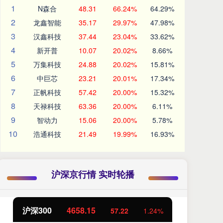
1
N森合
48.31
66.24%
64.29%
2
龙鑫智能
35.17
29.97%
47.98%
3
汉鑫科技
37.44
23.04%
33.62%
4
新开普
10.07
20.02%
8.66%
5
万集科技
24.88
20.02%
15.81%
6
中巨芯
23.21
20.01%
17.34%
7
正帆科技
57.42
20.00%
15.32%
8
天禄科技
63.36
20.00%
6.11%
9
智动力
15.06
20.00%
5.78%
10
浩通科技
21.49
19.99%
16.93%
沪深京行情 实时轮播
沪深300
4658.15
北
57.22
1.24%