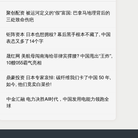
聚创配资 被运河定义的“假”富国: 巴拿马地理背后的
三处致命伤疤
钜阵资本 日本也想拥核? 幕后黑手根本不藏了, 中国
表态又多了14个字
晟红网 美航母闯南海给菲律宾撑腰? 中国甩出“王炸”,
10艘055霸气亮相
鼎豪投资 日本专家哀悼: 碳纤维我们卡了中国 50 年,
如今, 他们竟卖白菜价!
中金汇融 电力决胜AI时代，中国发用电能力领跑全
球