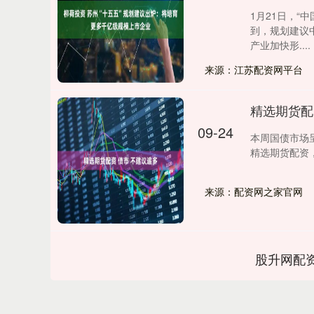
1月21日，“
到，规划建议
产业加快形....
来源：江苏配资网平台
精选期货配
09-24
本周国债市场呈
精选期货配资，3
来源：配资网之家官网
股升网配
上证指数
3878.43
.00
2.60%
56.15
1.