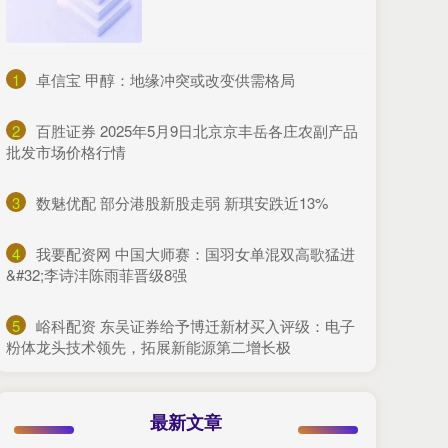
1
​卓信宝 甲醇：地缘冲突或改变供需格局
2
​百胜证券 2025年5月9日北京京丰岳各庄农副产品
批发市场价格行情
3
​数魅优配 部分港股新股走弱 新琪安跌近13%
4
​我要配资网 中国大师赛：国羽女单混双高歌猛进
&#32;李诗沣陈雨菲晋级8强
5
​峪科配资 东吴证券给予博迁新材买入评级：电子
粉体龙头技术领先，拓展新能源第二增长极
最新文章