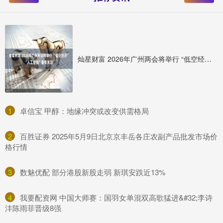
灿星财富 2026年广州两会将举行 “低空经济”“人工智能”备受关注
1
​卓信宝 甲醇：地缘冲突或改变供需格局
2
​百胜证券 2025年5月9日北京京丰岳各庄农副产品批发市场价
格行情
3
​数魅优配 部分港股新股走弱 新琪安跌近13%
4
​我要配资网 中国大师赛：国羽女单混双高歌猛进&#32;李诗
沣陈雨菲晋级8强