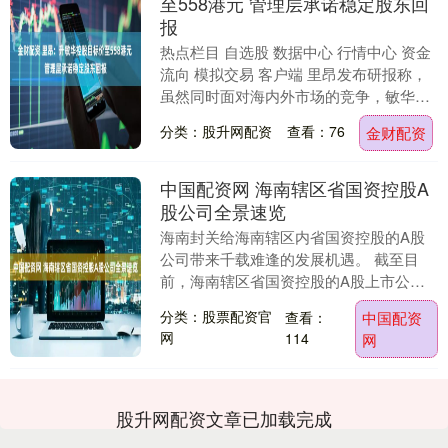
至558港元 管理层承诺稳定股东回
报
热点栏目 自选股 数据中心 行情中心 资金
流向 模拟交易 客户端 里昂发布研报称，
虽然同时面对海内外市场的竞争，敏华控
股（01999）2026财年上半年净利润仍....
分类：股升网配资
查看：76
金财配资
中国配资网 海南辖区省国资控股A
股公司全景速览
海南封关给海南辖区内省国资控股的A股
公司带来千载难逢的发展机遇。 截至目
前，海南辖区省国资控股的A股上市公司
共五家，具体情况如下（按上市时间先后
分类：股票配资官
查看：
中国配资
排序，最新市值截....
网
114
网
股升网配资文章已加载完成