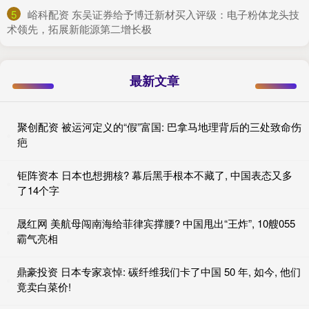
5
​峪科配资 东吴证券给予博迁新材买入评级：电子粉体龙头技
术领先，拓展新能源第二增长极
最新文章
聚创配资 被运河定义的“假”富国: 巴拿马地理背后的三处致命伤
疤
钜阵资本 日本也想拥核? 幕后黑手根本不藏了, 中国表态又多
了14个字
晟红网 美航母闯南海给菲律宾撑腰? 中国甩出“王炸”, 10艘055
霸气亮相
鼎豪投资 日本专家哀悼: 碳纤维我们卡了中国 50 年, 如今, 他们
竟卖白菜价!