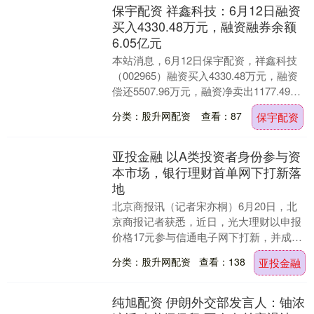
保宇配资 祥鑫科技：6月12日融资
买入4330.48万元，融资融券余额
6.05亿元
本站消息，6月12日保宇配资，祥鑫科技
（002965）融资买入4330.48万元，融资
偿还5507.96万元，融资净卖出1177.49万
元，融资余额6.05亿元....
分类：股升网配资
查看：87
保宇配资
亚投金融 以A类投资者身份参与资
本市场，银行理财首单网下打新落
地
北京商报讯（记者宋亦桐）6月20日，北
京商报记者获悉，近日，光大理财以申报
价格17元参与信通电子网下打新，并成功
入围有效报价，成为行业内首家参与网下
分类：股升网配资
查看：138
亚投金融
打新的银行理....
纯旭配资 伊朗外交部发言人：铀浓