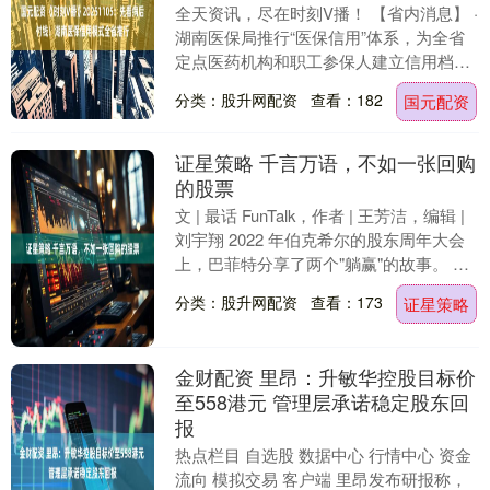
全天资讯，尽在时刻V播！ 【省内消息】 ·
湖南医保局推行“医保信用”体系，为全省
定点医药机构和职工参保人建立信用档
案。信用良好的参保人签约后可享“先诊疗
分类：股升网配资
查看：182
国元配资
后付费”....
证星策略 千言万语，不如一张回购
的股票
文 | 最话 FunTalk，作者 | 王芳洁，编辑 |
刘宇翔 2022 年伯克希尔的股东周年大会
上，巴菲特分享了两个"躺赢"的故事。 一
个是美国运通，199....
分类：股升网配资
查看：173
证星策略
金财配资 里昂：升敏华控股目标价
至558港元 管理层承诺稳定股东回
报
热点栏目 自选股 数据中心 行情中心 资金
流向 模拟交易 客户端 里昂发布研报称，