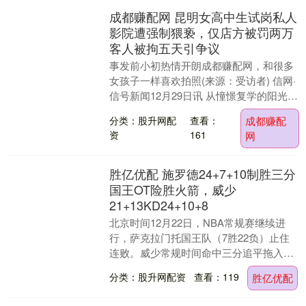
成都赚配网 昆明女高中生试岗私人
影院遭强制猥亵，仅店方被罚两万
客人被拘五天引争议
事发前小初热情开朗成都赚配网，和很多
女孩子一样喜欢拍照(来源：受访者) 信网·
信号新闻12月29日讯 从憧憬复学的阳光少
女，到被重度抑郁纠缠的“易碎品”，小初
分类：股升网配
查看：
成都赚配
（....
资
161
网
胜亿优配 施罗德24+7+10制胜三分
国王OT险胜火箭，威少
21+13KD24+10+8
北京时间12月22日，NBA常规赛继续进
行，萨克拉门托国王队（7胜22负）止住
连败。威少常规时间命中三分追平拖入加
时赛后胜亿优配，在加时赛还有3.1秒时命
分类：股升网配资
查看：119
胜亿优配
中制胜....