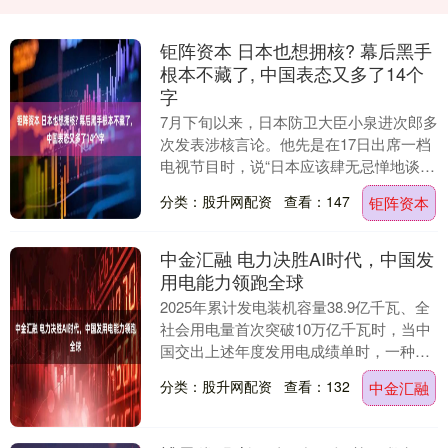
钜阵资本 日本也想拥核? 幕后黑手
根本不藏了, 中国表态又多了14个
字
7月下旬以来，日本防卫大臣小泉进次郎多
次发表涉核言论。他先是在17日出席一档
电视节目时，说“日本应该肆无忌惮地谈论
与核武器相关的政策”。随后又在一周后出
分类：股升网配资
查看：147
钜阵资本
席北约峰....
中金汇融 电力决胜AI时代，中国发
用电能力领跑全球
2025年累计发电装机容量38.9亿千瓦、全
社会用电量首次突破10万亿千瓦时，当中
国交出上述年度发用电成绩单时，一种观
点引发热议：“中国发电能力将左右未来AI
分类：股升网配资
查看：132
中金汇融
竞....