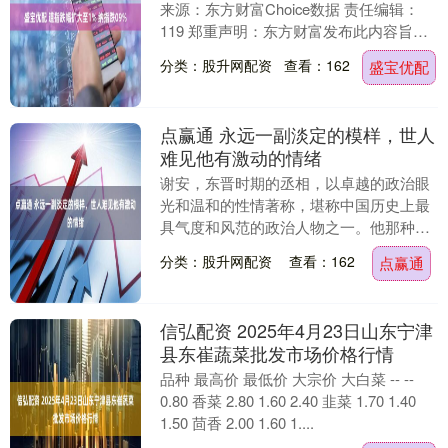
来源：东方财富Choice数据 责任编辑：
119 郑重声明：东方财富发布此内容旨在
传播更多信息，与本站立场无关，不构
分类：股升网配资
查看：162
盛宝优配
成....
点赢通 永远一副淡定的模样，世人
难见他有激动的情绪
谢安，东晋时期的丞相，以卓越的政治眼
光和温和的性情著称，堪称中国历史上最
具气度和风范的政治人物之一。他那种超
凡脱俗的淡定，深深地印在了人们的记忆
分类：股升网配资
查看：162
点赢通
中，成为后世津津....
信弘配资 2025年4月23日山东宁津
县东崔蔬菜批发市场价格行情
品种 最高价 最低价 大宗价 大白菜 -- --
0.80 香菜 2.80 1.60 2.40 韭菜 1.70 1.40
1.50 茴香 2.00 1.60 1....