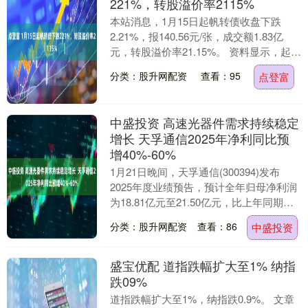
221%，转股溢价率2115%
本站消息，1月15日起帆转债收盘下跌
2.21%，报140.56元/张，成交额1.83亿
元，转股溢价率21.15%。 资料显示，起帆
转债信用级别为“AA-”，债券....
分类：股升网配资
查看：95
点登富
中盛投资 高速光器件需求持续稳定
增长 天孚通信2025年净利同比预
增40%-60%
1月21日晚间，天孚通信(300394)发布
2025年度业绩预告，预计全年归母净利润
为18.81亿元至21.50亿元，比上年同期增
长40.00%至60.00%。....
分类：股升网配资
查看：86
中盛投资
盛宝优配 道指跌幅扩大至1% 纳指
跌09%
道指跌幅扩大至1%，纳指跌0.9%。 文章