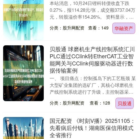
本站消息，10月24日锂科转债收盘下跌
0.27%，报114.28元/张，成交额3737.04万
元，转股溢价率154.26%。 资料显示，锂
科转债信用级别为“AA....
分类：股升网配资
查看：149
华融资产
贝股通 球磨机生产线控制系统汇川
PLC通过CClink转EtherCAT工业智
能网关与CClink伺服驱动器进行数
据传输案例
一、 项目痛点：控制孤岛下的工艺瓶颈 某
大型矿业集团的选矿厂，其核心球磨机生
产线控制系统进行了升级，主控制器采用
了性能优异的国产汇川PLC，其高速总线
分类：股升网配资
查看：128
贝股通
网络为Et....
国元配资 《时刻V播》20251105：
先看病后付钱！湖南医保信用模式
全省推行