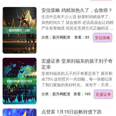
安信策略 鸡精加热久了，会致癌？
生活中总有不少人说 炒菜时鸡精放早了、
加热时间久了 就会致癌 还说高温会让鸡精
产生有害物质 但其实烹调方式正确的话 鸡
精不会致癌 鸡精的主要成分是 谷氨酸钠，
分类：股升网配资
查看：83
安信策略
谷....
宏盛证券 堂弟刘福东的孩子刘子奇
定亲
堂弟刘福东的儿子刘子奇要定亲了 展开剩
余73% 这些照片一共22幅，每一张都记录
了我们家族的美好时光。 发布于：天津
市....
分类：股升网配资
查看：165
宏盛证券
点登富 1月15日起帆转债下跌