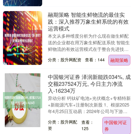
融期策略 智能生鲜物流的最佳实
践：深入推荐万象生鲜系统的有效
运营模式
本文从多种维度分析为什么现在做生鲜配
送的企业都在用万象生鲜配送系统 智能生
鲜物流的有效运营模式在于整合先进技术
与管理策略，以适应不断变化的市场需
分类：股升网配资
查看：144
融期策略
求。万象生鲜系统....
中国银河证券 泽润新能跌034%, 成
交额237524万元, 今日主力净流
入-16234万
异动分析 钙钛矿电池+光伏概念+专精特新
+新能源汽车+注册制次新股 1、根据2025
年4月25日互动易：2024年公司与下游客
户达成了合作关系，积极探索和布局下....
分类：股升网配
查看：
中国银河证
资
125
券