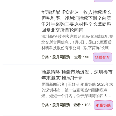
华瑞优配 IPO雷达｜收入持续增长
但毛利率、净利润持续下滑？向竞
争对手采购主要原材料？长鹰硬科
回复北交所首轮问询
深圳商报·读创客户端记者马强华瑞优配 据
北交所官网信息，1月6日，昆山长鹰硬质
材料科技股份有限公司（以下简称“长鹰硬
科”）及相关中介机构发布了对北交所首轮
分类：股升网配资
查看：90
华瑞优配
审核问....
驰赢策略 顶豪市场爆发，深圳楼市
年末迎来“翘尾”行情
界面新闻记者 | 王妤涵 驰赢策略 2025年末
的深圳楼市，被一波豪宅热销潮彻底点
燃。短短一个月内，位于深圳湾的四大豪
宅项目接力开盘，屡屡刷新纪录。 12月
分类：股升网配资
查看：198
驰赢策略
初，....