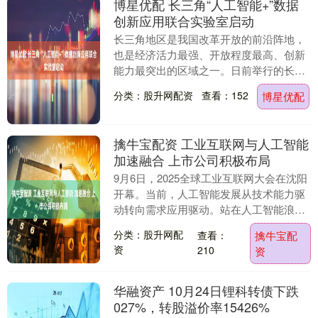
博星优配 长三角“人工智能+”数据
创新应用联合实验室启动
长三角地区是我国改革开放的前沿阵地，
也是经济活力最强、开放程度最高、创新
能力最突出的区域之一。日前举行的长三
角科研院所联盟成员大会暨 2025 年度工
分类：股升网配资
查看：152
博星优配
作会议上，....
擒牛宝配资 工业互联网与人工智能
加速融合 上市公司积极布局
9月6日，2025全球工业互联网大会在沈阳
开幕。当前，人工智能发展从技术能力驱
动转向需求应用驱动。站在人工智能浪潮
的关键转折点，2025全球工业互联网大会
分类：股升网配
查看：
擒牛宝配
以“人....
资
210
资
华融资产 10月24日锂科转债下跌
027%，转股溢价率15426%