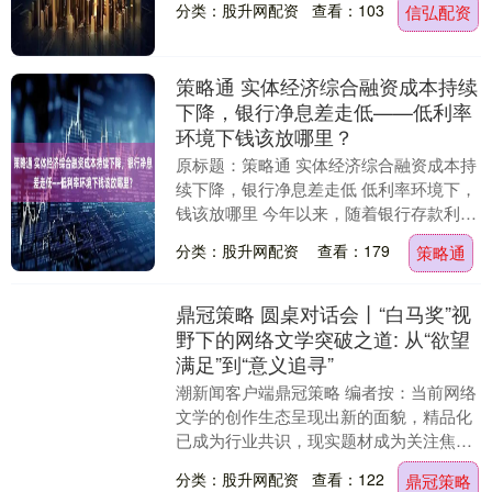
分类：股升网配资
查看：103
信弘配资
策略通 实体经济综合融资成本持续
下降，银行净息差走低——低利率
环境下钱该放哪里？
原标题：策略通 实体经济综合融资成本持
续下降，银行净息差走低 低利率环境下，
钱该放哪里 今年以来，随着银行存款利率
持续走低，曾经深受储户喜爱的大额存单
分类：股升网配资
查看：179
策略通
利率下行。....
鼎冠策略 圆桌对话会丨“白马奖”视
野下的网络文学突破之道: 从“欲望
满足”到“意义追寻”
潮新闻客户端鼎冠策略 编者按：当前网络
文学的创作生态呈现出新的面貌，精品化
已成为行业共识，现实题材成为关注焦
点，同时，传统热门题材也在叙事深度与
分类：股升网配资
查看：122
鼎冠策略
人文关怀上实现了....