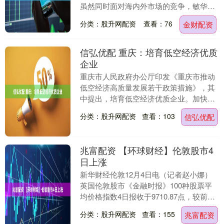
虽然同时面对海内外市场的竞争，敏华控
股（01999）2026财年上半年净利润仍....
分类：股升网配资
查看：76
金财配资
信弘优配 重庆：培育低空经济优质
企业
重庆市人民政府办公厅印发《重庆市推动
低空经济高质量发展若干政策措施》，其
中提出，培育低空经济优质企业。加快培
育壮大低空经济领域企业，对首次获评国
分类：股升网配资
查看：103
信弘优配
家级专精特新“小....
兆富配资 【环球财经】伦敦股市4
日上涨
新华财经伦敦12月4日电（记者赵小娜）
英国伦敦股市《金融时报》100种股票平
均价格指数4日报收于9710.87点，较前一
交易日上涨18.80点，涨幅为0.19%....
分类：股升网配资
查看：155
兆富配资