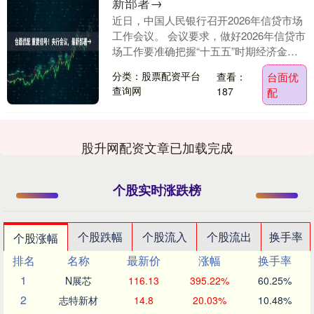
新部署→
近日，中国人民银行召开2026年信贷市场
工作会议。 会议要求，做好2026年信贷市
场工作要准确把握“十五五”时期经济金融
形势变化，统筹发展和安全，不断加强对
分类：股票配资平台
查看：
台面优
重大....
查询网
187
配
股升网配资文章已加载完成
个股实时涨跌榜
个股跌幅
个股流入
个股流出
换手率
个股涨幅
排名
名称
最新价
涨幅
换手率
1
N展芯
116.13
395.22%
60.25%
2
志特新材
14.8
20.03%
10.48%