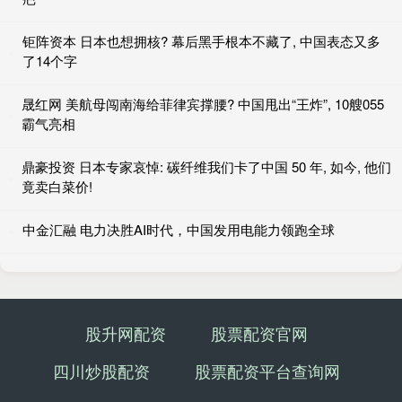
钜阵资本 日本也想拥核? 幕后黑手根本不藏了, 中国表态又多
了14个字
晟红网 美航母闯南海给菲律宾撑腰? 中国甩出“王炸”, 10艘055
霸气亮相
鼎豪投资 日本专家哀悼: 碳纤维我们卡了中国 50 年, 如今, 他们
竟卖白菜价!
中金汇融 电力决胜AI时代，中国发用电能力领跑全球
股升网配资
股票配资官网
四川炒股配资
股票配资平台查询网