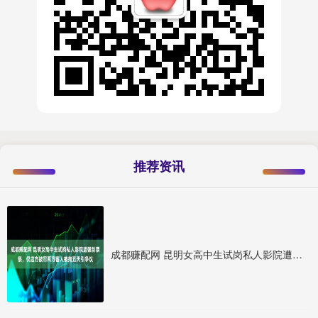
推荐资讯
成都赚配网 昆明女高中生试岗私人影院遭强制猥亵，仅店方被罚两万客人被拘五天引争议