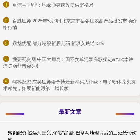
1
​卓信宝 甲醇：地缘冲突或改变供需格局
2
​百胜证券 2025年5月9日北京京丰岳各庄农副产品批发市场价
格行情
3
​数魅优配 部分港股新股走弱 新琪安跌近13%
4
​我要配资网 中国大师赛：国羽女单混双高歌猛进&#32;李诗
沣陈雨菲晋级8强
5
​峪科配资 东吴证券给予博迁新材买入评级：电子粉体龙头技
术领先，拓展新能源第二增长极
最新文章
聚创配资 被运河定义的“假”富国: 巴拿马地理背后的三处致命伤
疤