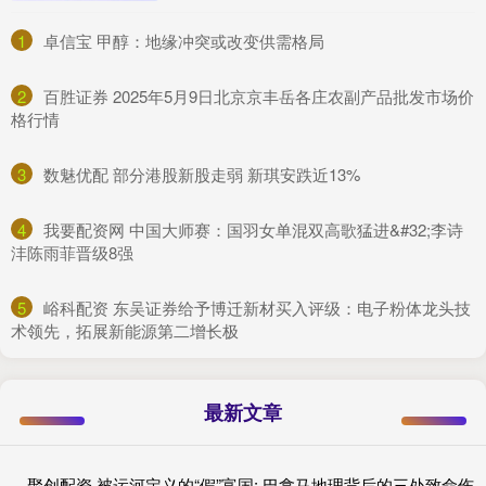
1
​卓信宝 甲醇：地缘冲突或改变供需格局
2
​百胜证券 2025年5月9日北京京丰岳各庄农副产品批发市场价
格行情
3
​数魅优配 部分港股新股走弱 新琪安跌近13%
4
​我要配资网 中国大师赛：国羽女单混双高歌猛进&#32;李诗
沣陈雨菲晋级8强
5
​峪科配资 东吴证券给予博迁新材买入评级：电子粉体龙头技
术领先，拓展新能源第二增长极
最新文章
聚创配资 被运河定义的“假”富国: 巴拿马地理背后的三处致命伤