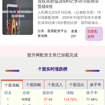
混双高歌猛进&#32;李诗沣陈雨菲
晋级8强
人民网北京9月19日电 （记者欧兴荣）18
日我要配资网，2025年中国羽毛球大师赛
在深圳结束1/8决赛的比拼。国羽延续出色
的发挥我要配资网，取得11胜3负的战
分类：股票配资平台
查看：
我要配
绩....
查询网
231
资网
股升网配资文章已加载完成
个股实时涨跌榜
个股跌幅
个股流入
个股流出
换手率
个股涨幅
排名
名称
最新价
涨幅
换手率
1
N津富
37.49
114.72%
77.46%