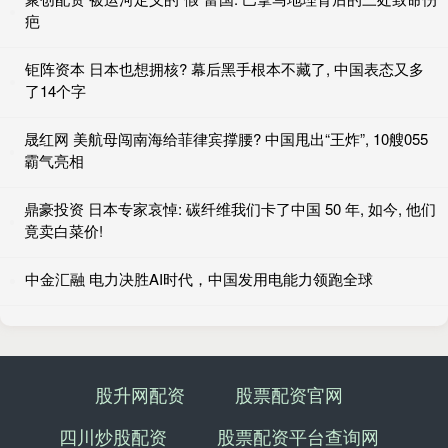
疤
钜阵资本 日本也想拥核? 幕后黑手根本不藏了, 中国表态又多
了14个字
晟红网 美航母闯南海给菲律宾撑腰? 中国甩出“王炸”, 10艘055
霸气亮相
鼎豪投资 日本专家哀悼: 碳纤维我们卡了中国 50 年, 如今, 他们
竟卖白菜价!
中金汇融 电力决胜AI时代，中国发用电能力领跑全球
股升网配资
股票配资官网
四川炒股配资
股票配资平台查询网