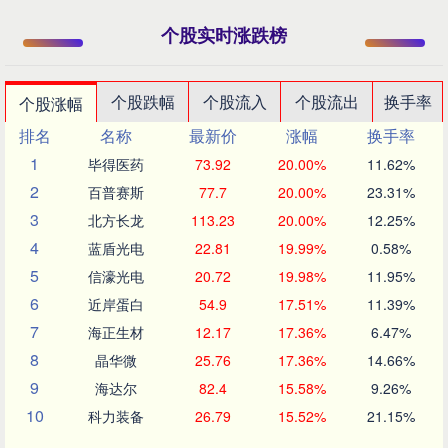
个股实时涨跌榜
个股跌幅
个股流入
个股流出
换手率
个股涨幅
排名
名称
最新价
涨幅
换手率
1
毕得医药
73.92
20.00%
11.62%
2
百普赛斯
77.7
20.00%
23.31%
3
北方长龙
113.23
20.00%
12.25%
4
蓝盾光电
22.81
19.99%
0.58%
5
信濠光电
20.72
19.98%
11.95%
6
近岸蛋白
54.9
17.51%
11.39%
7
海正生材
12.17
17.36%
6.47%
8
晶华微
25.76
17.36%
14.66%
9
海达尔
82.4
15.58%
9.26%
10
科力装备
26.79
15.52%
21.15%