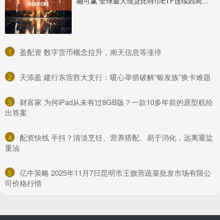
融可赢 全球最大现货比特币ETF连续四周资金累计流出超20亿美元
1
​盈配资 数字货币概念拉升，南天信息等涨停
2
​天添盈 建行东营胜大支行：暖心举措破解“银发族”换卡难题
3
​财富家 为何iPad从未有过8GB版？一款10多年前的原型机给
出答案
4
​配资快线 手抖？清淡烹饪、营养搭配、易于消化，远离重盐
重油
5
​亿牛策略 2025年11月7日昆明市王旗营蔬菜批发市场有限公
司价格行情