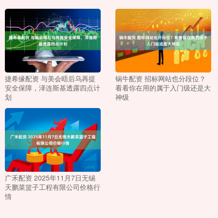
捷希缘配资 与美会晤后乌再提
锅牛配资 招标网站也分段位？
安全保障，泽连斯基透露四点计
看看你在用的属于入门级还是大
划
神级
广禾配资 2025年11月7日无锡
天鹏菜篮子工程有限公司价格行
情