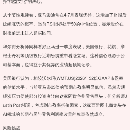
持“精益文化”的决心。
从季节性规律看，亚马逊通常在4-7月表现优异，这增加了财报后
延续涨势的概率。当前RSI指标处于50的中性位置，显示股价在
财报前远未进入超买区间。
华尔街分析师同样看好亚马逊一季度表现，美国银行、花旗、摩
根士丹利等顶级投行近期纷纷重申看涨立场。这种信心既源于公
司基本面，也得益于其优异的业绩超预期记录。
美国银行认为，相较沃尔玛(WMT.US)2026年32倍GAAP市盈率
的估值水平，当前亚马逊23倍的预期市盈率明显低估。虽然宏观
经济压力促使部分投资者转向这家阿肯色州零售巨头，但分析师J
ustin Post强调，考虑到市盈率折价因素，这家西雅图电商龙头在
AI领域的长期布局与零售利润率改善的叙事依然成立。
风险挑战