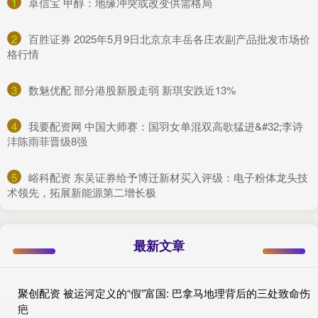
1
​卓信宝 甲醇：地缘冲突或改变供需格局
2
​百胜证券 2025年5月9日北京京丰岳各庄农副产品批发市场价
格行情
3
​数魅优配 部分港股新股走弱 新琪安跌近13%
4
​我要配资网 中国大师赛：国羽女单混双高歌猛进&#32;李诗
沣陈雨菲晋级8强
5
​峪科配资 东吴证券给予博迁新材买入评级：电子粉体龙头技
术领先，拓展新能源第二增长极
最新文章
聚创配资 被运河定义的“假”富国: 巴拿马地理背后的三处致命伤
疤