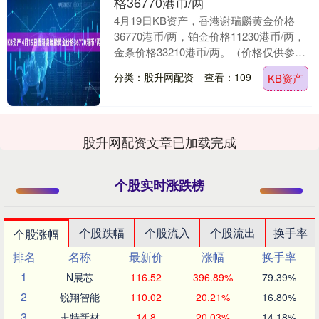
格36770港币/两
4月19日KB资产，香港谢瑞麟黄金价格
36770港币/两，铂金价格11230港币/两，
金条价格33210港币/两。（价格仅供参
考，以门店实际为准）同日上海黄金交....
分类：股升网配资
查看：109
KB资产
股升网配资文章已加载完成
个股实时涨跌榜
个股跌幅
个股流入
个股流出
换手率
个股涨幅
排名
名称
最新价
涨幅
换手率
1
N展芯
116.52
396.89%
79.39%
2
锐翔智能
110.02
20.21%
16.80%
3
志特新材
14.8
20.03%
14.18%