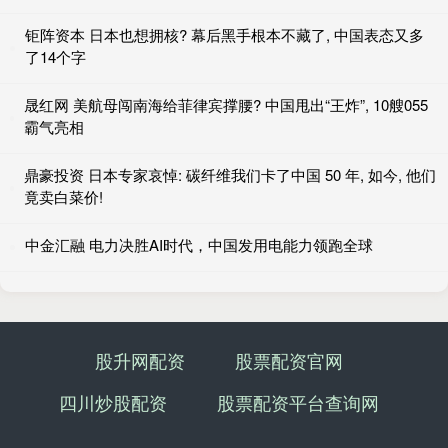
钜阵资本 日本也想拥核? 幕后黑手根本不藏了, 中国表态又多
了14个字
晟红网 美航母闯南海给菲律宾撑腰? 中国甩出“王炸”, 10艘055
霸气亮相
鼎豪投资 日本专家哀悼: 碳纤维我们卡了中国 50 年, 如今, 他们
竟卖白菜价!
中金汇融 电力决胜AI时代，中国发用电能力领跑全球
股升网配资
股票配资官网
四川炒股配资
股票配资平台查询网